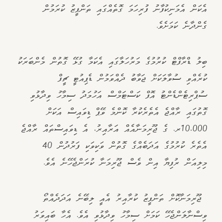
އެކަން އެމަނިކުފާނު ފުރިހަމަ ގޮތެއްގައި ތަންފީޒު ކުރަމުން
ގެންދާނެ ކަމަށެވެ.
ބިލު ޑްރާފްޓް ކުރުމުގެ މަރުހަލާގައި އެކަމާ ގުޅޭ ގޮތުން މެންބަރަކު
ކުރެއްވި ސުވާލަކަށް ޖަވާބު ދެއްވަމުން ޑެޕިއުޓީ ޗީފް
ސުޕްރިޓެންޑެންޓު އޮފް ކަސްޓަމްސް އަހުމަދު ސިމާހު ވިދާޅުވި
ގޮތުގައި ރާއްޖެ އެތެރެކުރާ ކޮންމެ ވޭޕް ޑިވައިސް އަކަށް
10،000ރ. ގެ ޖޫރިމަނާއެއް އަރާއިރު، އެ ޑިވައިސްތައް ރާއްޖެ
އެތެރެ ކުރުމުގެ އަދަބެއްގެ ގޮތުން ވަކިވަކި ފަރުދުން 40
މިލިއަން ރުފިޔާ އިން ވެސް ޖޫރިމަނާ ކުރަންޖެހޭނެ އެވެ.
ޖޫރިމަނާކޮށް ތަންފީޒު ކުރާއިރު އެއީ ލިބޭނެ އަދަދެއްތޯ
ވިސްނާލަންޖެހޭ ކަމަށް ސިމާހު ވިދާޅުވި އެވެ. އެހާ ބައިވަރު