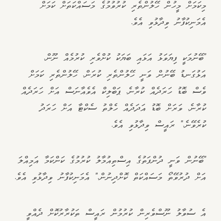
މިކަމަށް މީހުން ހޭލުންތެރި ކުރުވުމުގެ މަސައްކަތަށް ކަމަށް
އެމަނިކުފާނު ވިދާޅުވި އެވެ.
"ބޭނުމަކީ ފިޔަވަޅު އަޅައި ބަޔަކު ކުށްވެރި ކުރުމެއް ނޫން.
އަޅުގަނޑު ބޭނުން ވަނީ ހޭލުންތެރި ކުރަން. ހޭލުންތެރި ކަމަށް
ވެސް ބޮޑު ހަރަދެއް ކުރާނެ. ޕަބްލިކް އެވެއާނަސް އަށް ހަރަދެއް
ކުރާނެ. ވަރަށް ބޮޑު އަދަދެއް ހެލްތު ސެކްޓާ އަށް ހަރަދު
ކުރެވޭނެ." ރައީސް ވިދާޅުވި އެވެ.
"ބޭނުން ވަނީ ދުންފަތުގެ އިސްތިއުމާލު ކުރުމުގެ ކަންކަމާ އަމިއްލަ
އަށް ދުރުވޭތޯ މަސައްކަތް ކޮށްދިނުން." އެމަނިކުފާނު ވިދާޅުވި އެވެ.
އެ ސުވާލު ނޫސްވެރިން ކުރުމުން ރައީސް ތަކުރާރުކޮށް ދެއްވީ