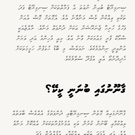
ސިނގިރޭޓު ބުއިން ނުވަތަ އެ ފަރާތްތަކަށް ސިނގިރޭޓު ފަދަ
ތަކެތި ވިއްކުން ވެސް މަނާވާނެ އެވެ. އެގޮތަށް ގޮސް އެއަށް
ފަހުގެ ހުރިހާ ޖެނަރޭޝަން އަކަށް ދުންފަތް މަނާވެ، ރާއްޖެއަކީ
ސްމޯކް ފްރީ ގައުމަކަށް ވާނެ އެވެ. މިއީ މުހިންމު އަދި ވަރަށް
އުންމީދީ ނިންމުމެކެވެ. ނަމަވެސް, މި ބޮޑު ހުވަފެން ހަގީގަތަކަށް
ހެދިދާނެތޯ އެއީ އުފެދޭ ސުވާލެކެވެ.
ގާނޫނުގައި ބުނަނީ ކީކޭ؟
ގާނޫނުގައިވާ ގޮތުން ސިނގިރޭޓާއި ދުންފަތުގެ އެއްވެސް ބާވަތެއް
ވިއްކުމާއި ބޭނުން ކުރުން ވަކި އުމުރުފުރާތަކަކަށް އެއްކޮށް މަނާވެ
އެވެ. އަދި އެފަދަ ތަކެތި ވިއްކުމާއި އުފެއްދުން ފަދަ