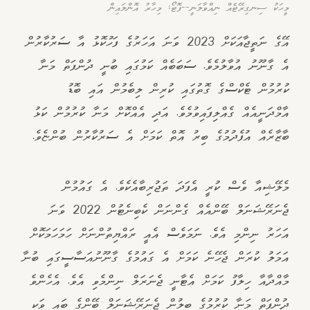
މީހަކު ސިނގިރޭޓެއް ނިއްވާލަނީ--ފޮޓޯ: މިހާރު އޮންލައިން
އޭގެ ނަތީޖާއަކަށް 2023 ވަނަ އަހަރުގެ ފަހުކޮޅު އާ ސަރުކާރުން
އެ ގާނޫނު އުވާލުމެވެ. ސަބަބެއް ކަމުގައި ބުނީ ދުންފަތް މަނާ
ކުރުމުން ޓެކްސްގެ ގޮތުގައި ކުރިން ލިބެމުން އައި ބޮޑު
އާމްދަނީއެއް ގެއްލިފައިވުމެވެ. އަދި އެއްކޮށް މަނާ ކުރުމުން ކަޅު
ބާޒާރެއް އުފެދުމުގެ ބިރު އޮތް ކަމަށް އެ ސަރުކާރުން ބުންޏެވެ.
މެލޭޝިއާ ވެސް ކުރީ އެފަދަ ތަޖުރިބާއެކެވެ. އެ ގައުމުން
ޖެނަރޭޝަނަލް ބޭންއެއް ގެންނަން ކެބިނެޓުން 2022 ވަނަ
އަހަރު ނިންމި އެވެ. ނަމަވެސް އެއީ ރައްޔިތުންނަށް ހަމަހަމަކޮށް
އަމަލު ކުރަން ޖެހޭނެ ކަމަށް އެ ގައުމުގެ ގާނޫނުއަސާސީގައި ބުނާ
މާއްދާއާ ހިލާފު ކަމަށް އެޓާނީ ޖެނަރަލް ނިންމެވި އެވެ. އެހެންވެ
ދުންފަތް މަނާ ކުރުމުގެ ބިލުން ޖެނަރޭޝަނަލް ބޭންގެ ބައި ވަކި