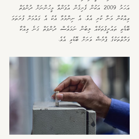
އަހަރު 2009 އަކުން ފެށިގެން އުފަންވާ މީހުންނަށް ދުންފަތް
ވިއްކުން މަނާ ކުރި އެވެ. އެ ނިންމުމާ އެކު އެ ގައުމަށް ފުރަތަމަ
ބޮޑެތި ތައުރީފުތަކެއް ލިބުން ނަމަވެސް, ދުންފަތް ގަނެ ވިއްކާ
ފަރާތްތަކުގެ ޕްރެޝާ ވަރަށް ބޮޑުވި އެވެ.