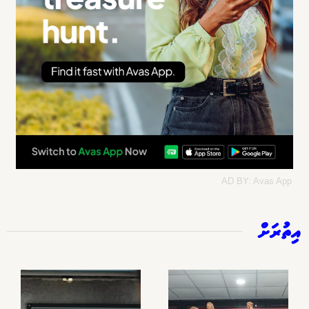
AD BY: Avas App
އިތުރަށް