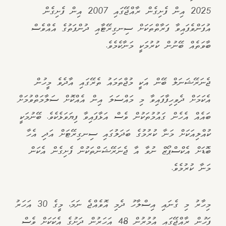
2025 އިން ފެށިގެން ރާއްޖޭގައި 2007 އިން ފެށިގެން
އުފަންވެފައިވާ ފަރާތްތަކަށް ސިނގިރޭޓާއި ދުންފަތުގެ އެއްވެސް
ބާވަތެއް ބޭނުން ކުރުމަކީ މަނާކެމެވެ.
ޖެނަރޭޝަނަލް ބޭން އަކީ މުޖްތަމައު ތެރޭގައި އާދެވެ މީހުން
އެކަމަށް ދެވިހިފާފައިވާ މި މައްސަލަ އިން އެއްކޮށް ސަލާމަތްވުމަށް
ބައެއް އެހެން ގައުމުތަކުން ވެސް އަޅާފައިވާ ފިޔަވަޅެކެވެ. ބޭނުމަކީ
ކުއްލިއަކަށް މަނާ ކުރުމުގެ ބަދަލުގައި ސިނގިރޭޓަށް އަދި އެހާ
ބޮޑަށް އެކްސްޕޯޒް ނުވާ އާ ޖެނަރޭޝަންތަކުން ފެށިގެން އެކަން
މަނާ ކުރުމެވެ.
މިހާރު މި ގެނައި އިސްލާހު ދެމި އޮވެއްޖެ ނަމަ, މީގެ 30 އަހަރު
ފަހުން ރާއްޖޭގައި އުމުރުން 48 އަހަރުން ދަށުގެ އެކަކަށް ވެސް