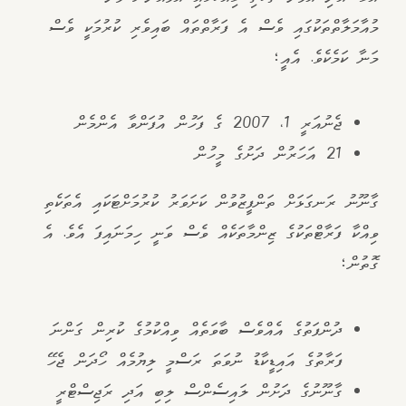
މުއާމަލާތްތަކުގައި ވެސް އެ ފަރާތްތައް ބައިވެރި ކުރުމަކީ ވެސް
މަނާ ކަމެކެވެ. އެއީ؛
ޖެނުއަރީ 1، 2007 ގެ ފަހުން އުފަންވާ އެންމެން
21 އަހަރުން ދަށުގެ މީހުން
ގާނޫނު ރަނގަޅަށް ތަންފީޒުވުން ކަށަވަރު ކުރުމަށްޓަކައި އެތަކެތި
ވިއްކާ ފަރާޓްތަކުގެ ޒިންމާތަކެއް ވެސް ވަނީ ހިމަނައިފަ އެވެ. އެ
ގޮތުން؛
ދުންފަތުގެ އެއްވެސް ބާވަތެއް ވިއްކުމުގެ ކުރިން ގަންނަ
ފަރާތުގެ އައިޑީކާޑު ނުވަތަ ރަސްމީ ލިޔުމެއް ހޯދަން ޖެހޭ
ގާނޫނުގެ ދަށުން ލައިސެންސް ލިބި އަދި ރަޖިސްޓްރީ