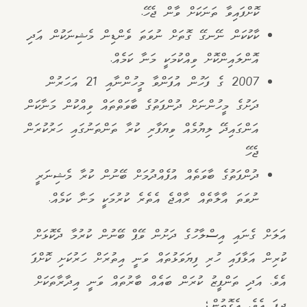
ކޮށްފައިވާ ތަނަކަށް ވާން ޖެހޭ.
ކާކުކަން ނޭނގޭ ގޮތަށް ނުވަތަ ވެންޑިން މެޝިނަކުން އަދި
އޮންލައިންކޮށް ވިއްކުމަކީ މަނާ ކަމެއް.
2007 ގެ ފަހުން އުފަންވާ މީހުންނާއި 21 އަހަރުން
ދަށުގެ މީހުންނަށް ދުންފަތުގެ ބާވަތްތައް ވިއްކުން މަނާކަން
އަންގައިދޭ ލިޔުމެއް ވިޔަފާރި ކުރާ ތަންތަނުގައި ހަރުކުރަން
ޖެހޭ
ދުންފަތުގެ ބާވަތެއް އުފެއްދުމަށް ބޭނުން ކުރާ މެޝިނަރީ
ނުވަތަ އާލާތެއް ރާއްޖެ އެތެރެ ކުރުމަކީ މަނާ ކަމެއް.
އަލަށް ގެނައި އިސްލާހުގެ ދަށުން ވޭޕް ބޭނުން ކުރުމާ ދެކޮޅަށް
ކުރިން އަޅާފައި ހުރި ފިޔަވަޅުތައް ވަނީ އިތުރަށް ހަރުކަށި ކޮށްފަ
އެވެ. އަދި ތަންފީޒު ކުރަން ބައެއް ބާރުތައް ވަނީ އިދާރާތަކަށް
ދީފަ އެވެ. އެގޮތުން؛