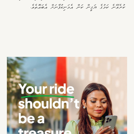
ކުރެވޭނެ ކަމުގެ ޔަގީން ކަން އެމަނިކުފާނަށް އެބައޮތެވެ.