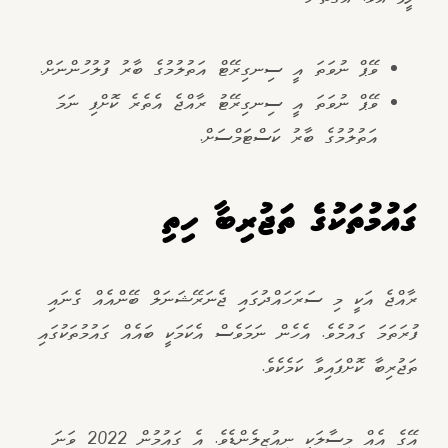
ވޭޕް ނުވަތަ އީ ސިނގިރޭޓް އަތުލުމުގެ ބާރު ފުލުހުންނަށް.
ވޭޕް ނުވަތަ އީ ސިނގިރޭޓު ރާއްޖެ އެތެރެ ކޮށްފި ނަމަ
އަތުލުމުގެ ބާރު ކަސްޓަމްސަށް.
ގައުމުތަކުގެ ތަޖުރިބާ ހިތި
ރާއްޖެ އަކީ މި ސަރަހައްދުގައި ޖެނަރޭޝަނަލް ބޭންއެއް ގެނައި
ފުރަތަމަ ގައުމެވެ. އެހެން ނަމަވެސް އެކަމަކީ ބައެއް ގައުމުތަކުގައި
ތަޖުރިބާ ކޮށްފައިވާ ކަމެކެވެ.
އޭގެ އެއް މިސާލަކީ ނިއުޒިލެންޑެވެ. އެ ގައުމުން 2022 ވަނަ