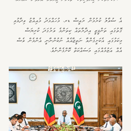
އެ ސުވާލު ކުރުމުން ރައީސް ޑރ. މުހައްމަދު މުއިއްޒު ވިދާޅުވި
ގޮތުގައި ތަންފީޒީ އިދާރާތައް ކިތަންމެ ވަރުގަދަ ކުރިޔަސް
މިކަމުގައި އެކަށީގެންވާ ނަތީޖާއެއް ނުކުންނާނީ އެންމެން ވެސް
އެއް އަޒުމެއްގައި މަސައްކަތް ކޮށްގެންނެވެ.