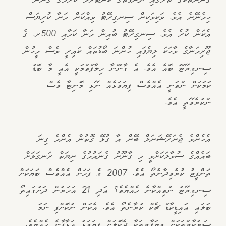
ހިމެނޭނެ އެވެ. ވަކިވަކިން ސިނގިރޭޓު ވިއްކަން މަނާ ކުރިޔަސް
އެކަން ކުރެ އެވެ. ސިނގިރޭޓު ބުއިން މަނާ ކަމާއި 500ރ. ގެ
ޖޫރިމަނާގެ ވާހަކަ ލިޔެފައި ހުންނަ ބޯޑުތައް ކައިރީ ވެސް މީހުން
ސިނގިރޭޓޫ ބޮއެ އެވެ. އެ ގާނޫނާ ހިލާފުވުމަކީ އެއީ މާ ބޮޑު
ކަމަކަށް ނުވަނީ އެއްވެސް ފިޔަވަޅެއް ނޭޅި މޮނިޓާ ވެސް
ނުކުރެވޭތީ އެވެ.
އެހެންވެ ޖެނަރޭޝަނަލް ބޭން އާ ގުޅޭ ގޮތުން އެންމެ ގިނަ
ބައެއްގެ ސުވާލަކަށްވީ މި ގާނޫނު ގެނައުމުގެ ނިޔަތް ރަނގަޅަށް
ތަންފީޒު ކުރެވިދާނެތޯ އެވެ. 2007 ގެ ފަހަށް އެއްވެސް ބަޔަކަށް
ސިނގިރޭޓު ނުވިއްކާނެ ހެއްޔެވެ؟ އަދި 21 އަހަރުން ދަށުގައިތޯ
ބަލައި އައިޑީކާޑު ޗެކް ކުރާނެތޯ އެވެ. އެކަން ނުކޮށްފި ނަމަ
ސަރުކާރުތަކަށް ވިޔަފާރިތަކާ ދެކޮލަށް ފިޔަވަޅު އަޅާފާނެ ހެއްޔެވެ.