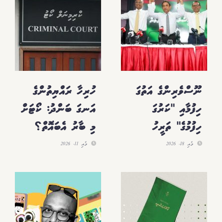
ނޫސްވެރިންގެ އަތުގަ
ހުރިހާ ރައްޔިތުންގެ
ހިފުމާއި "ކަރުގަ
އަނގަ ބަންދު: ކޯޓަށް
ހިފުމުގެ" ތަރީހު
މި ބާރު އެބައޮތް؟
މެއި 18، 2026
މެއި 11، 2026