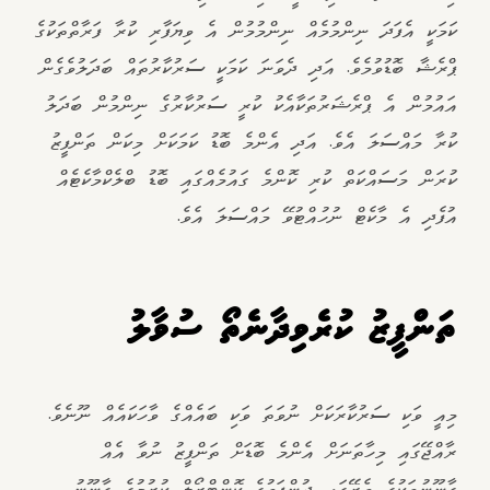
ކަމަކީ އެފަދަ ނިންމުމެއް ނިންމުމުން އެ ވިޔަފާރި ކުރާ ފަރާތްތަކުގެ
ޕްރެޝާ ބޮޑުވުމެވެ. އަދި ދެވަނަ ކަމަކީ ސަރުކާރުތައް ބަދަލުވެގެން
އައުމުން އެ ޕްރެޝަރުތަކާއެކު ކުރީ ސަރުކާރުގެ ނިންމުން ބަދަލު
ކުރާ މައްސަލަ އެވެ. އަދި އެންމެ ބޮޑު ކަމަކަށް މިކަން ތަންފީޒު
ކުރަން މަސައްކަތް ކުރި ކޮންމެ ގައުމެއްގައި ބޮޑު ބްލެކްމާކެޓެއް
އުފެދި އެ މާކެޓް ނުހުއްޓުވޭ މައްސަލަ އެވެ.
ތަންފީޒު ކުރެވިދާނެތޯ ސުވާލު
މިއީ ވަކި ސަރުކާރަކަށް ނުވަތަ ވަކި ބައެއްގެ ވާހަކައެއް ނޫނެވެ.
ރާއްޖޭގައި މިހާތަނަށް އެންމެ ބޮޑަށް ތަންފީޒު ނުވާ އެއް
ގާނޫނުތަކުގެ ތެރޭގައި ދުންފަތުގެ ކޮންޓްރޯލް ކުރުމުގެ ގާނޫނު