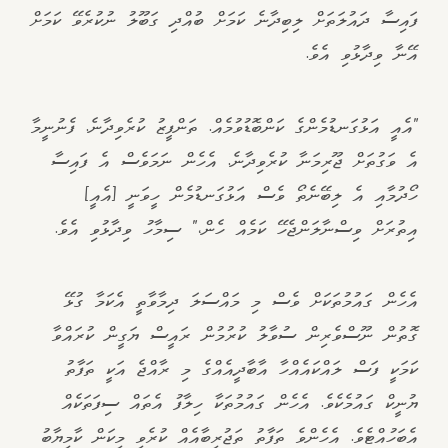
ފައިސާ ދައުލަތަށް ލިބިދާނެ ކަމަށް ބުއްދި ގަބޫލު ނުކުރެވޭ ކަމަށް
އޭނާ ވިދާޅުވި އެވެ.
"އެއީ އަޅުގަނޑުމެންގެ ކަންބޮޑުވުމެއް. ތަންފީޒު ކުރެވިދާނެ. ފެނުނީމާ
އެ ވަގުތަށް ޖޫރިމަނާ ކުރެވިދާނެ. އެހެން ނަމަވެސް އެ ފައިސާ
ހޯދުމާއި އެ ލިބޭނެތޯ ވެސް އަޅުގަނޑުމެން ހީވަނީ [އެއީ]
އިތުރަށް ވިސްނާލަންޖެހޭ ކަމެއް ހެން،" ސިމާހު ވިދާޅުވި އެވެ.
އެހެން ގައުމުތަކަށް ވެސް މި މައްސަލަ ދިމާވާތީ އެކަމާ ގުޅޭ
ގޮތުން ނޫސްވެރިން ސުވާލު ކުރުމުން ރައީސް ޔަގީން ކުރައްވާ
ކަމަކީ ފަސް ލައްކައެއްހާ އާބާދީއެއްގެ މި ރާއްޖެ އަކީ ތަފާތު
ޔުނީކް ގައުމެކެވެ. އެހެން ގައުމުތަކާ ހިލާފު އެތައް ސިފަތަކެއް
އެބަހުއްޓެވެ. އެހެންވެ ތަފާތު ތަޖުރިބާއެއް ކުރެވި މިކަން ކާމިޔާބު