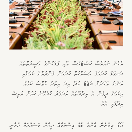
އެހެން ނަމަވެސް ކަސްޓަމްސް އާއި ފުލުހުންގެ ވަސީލަތްތައް
ރަނގަޅު ކުރުމުގެ މަސައްކަތް ކުރަމުން ގެންދަވާނެ ކަމަށާއި
އަންނަ އަހަރަށް ބަޖެޓު ހަދާ އިރު އިތުރު ހާޢްސަ ކަމެއް
މިކަމަށް ދީގެން އެ އިދާރާތައް ވަރުގަދަ ކުރެވޭނެ ކަމަށް ރައީސް
ވިދާޅުވި އެވެ.
އޭގެ އިތުރުން އެންމެ ބޮޑު އިސްކަމެއް ދީގެން މަސައްކަތް ކުރާނީ