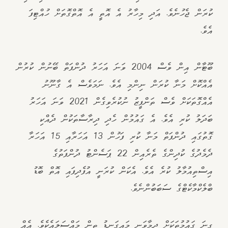
ކުރަން ޖެހުނެވެ. އަދި މިހާރު އެ އޮތީ އެ އޮތްގޮތަށް ހުއްޓިފަ
އެވެ.
ބޫޓާން އިން ވެސް 2004 ވަނަ އަހަރު ދުންފަތް ބޭނުން ކުރުން
އެއްކޮށް މަނާ ކުރަން ނިންމި އެވެ. ނަމަވެސް އެ ގާނޫނު
އެއްގޮތަކަށް ވެސް ތަންފީޒު ނުކުރެވިގެން 2021 ވަނަ އަހަރު
ބަދަލު ކުރި އެވެ. އެ ގައުމުން ހެދި ދިރާސާތަކުން ދެއްކި
ގޮތުގައި ދުންފަތް މަނާ ކުރި ފަހުން 13 އަހަރާއި 15 އަހަރާ
ދެމެދުގެ ކުދިންގެ ތެރެއިން 22 ޕަސެންޓު ދުންފަތުގެ
އިސްތިއުމާލު ކުރެ އެވެ. އެކަން ކުރަނީ އުފެދިފައި އޮތް ބޮޑު
ބްލެކްމާކެޓްގެ ސަބަބުންނެވެ.
ގިނަ ގައުމުތަކަށް ދިމާވަނީ މައިގަނޑު ތިން މައްސަލައެކެވެ. އެއް