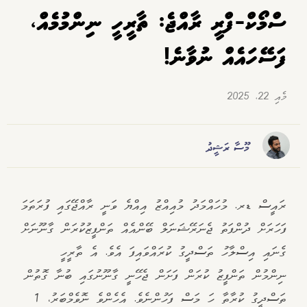
ސްމޯކް-ފްރީ ރާއްޖެ: ތާރީހީ ނިންމުމެއް،
ފަސޭހައެއް ނުވާނެ!
މެއި 22، 2025
މޫސާ ރަޝީދު
ރައީސް ޑރ. މުހައްމަދު މުއިއްޒު އިއްޔެ ވަނީ ރާއްޖޭގައި ފުރަތަމަ
ފަހަރަށް ދުންފަތު ޖެނަރޭޝަނަލް ބޭންއެއް ތަންފީޒުކުރަން ގާނޫނަށް
ގެނައި އިސްލާހު ތަސްދީގު ކުރައްވައިފަ އެވެ. އެ ތާރީހީ
ނިންމުން ތަންފީޒު ކުރަން ފަށަން ޖެހޭނީ ގާނޫނުގައި ބުނާ ގޮތުން
ތަސްދީގު ކުރާތާ ހަ މަސް ފަހުންނެވެ. އެހެންވެ ނޮވެމްބަރު، 1